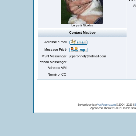
Loca
S
Le petit Nicolas
Contact Madboy
Adresse e-mail:
Message Privé:
MSN Messenger:
jcperonnet@hotmail.com
Yahoo Messenger:
Adresse AIM:
Numéro ICQ:
Service fourni par
VosForums.com
© 2004 - 2026 |
S
Appalachia Theme © 2002
Droshi's Isla