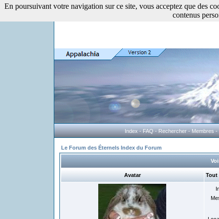
En poursuivant votre navigation sur ce site, vous acceptez que des cooki
contenus perso
Index
-
FAQ
-
Rechercher
-
Membres
-
Le Forum des Éternels Index du Forum
Voi
Avatar
Tout
I
Me