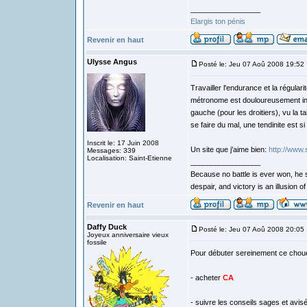
_________________
Elargis ton pénis
Revenir en haut
Ulysse Angus
Posté le: Jeu 07 Aoû 2008 19:52
Travailler l'endurance et la régular
métronome est douloureusement indi
gauche (pour les droitiers), vu la t
se faire du mal, une tendinite est s
Inscrit le: 17 Juin 2008
Un site que j'aime bien:
http://www.
Messages: 339
Localisation: Saint-Etienne
_________________
Because no battle is ever won, he s
despair, and victory is an illusion o
Revenir en haut
Daffy Duck
Posté le: Jeu 07 Aoû 2008 20:05
Joyeux anniversaire vieux
fossile
Pour débuter sereinement ce chouett
- acheter
CA
- suivre les conseils sages et av