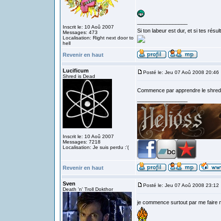
_________________
Inscrit le: 10 Aoû 2007
Si ton labeur est dur, et si tes rés
Messages: 473
Localisation: Right next door to
hell
Revenir en haut
Lucificum
Posté le: Jeu 07 Aoû 2008 20:46
Shred is Dead
Commence par apprendre le shre
_________________
Inscrit le: 10 Aoû 2007
Messages: 7218
Localisation: Je suis perdu :'(
Revenir en haut
Sven
Posté le: Jeu 07 Aoû 2008 23:12
Death 'n' Troll Dokthor
je commence surtout par me faire m