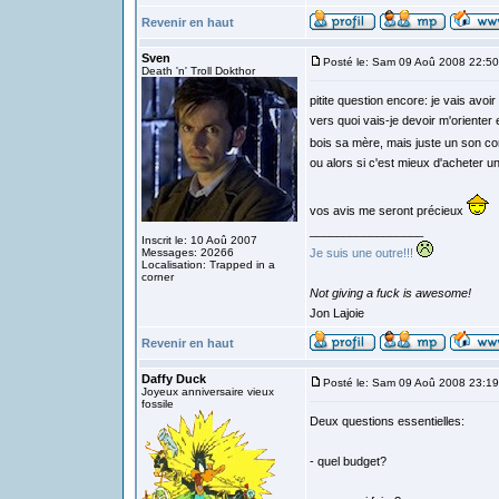
Revenir en haut
Sven
Posté le: Sam 09 Aoû 2008 22:50
Death 'n' Troll Dokthor
pitite question encore: je vais avoi
vers quoi vais-je devoir m'orienter
bois sa mère, mais juste un son c
ou alors si c'est mieux d'acheter un
vos avis me seront précieux
_________________
Inscrit le: 10 Aoû 2007
Messages: 20266
Je suis une outre!!!
Localisation: Trapped in a
corner
Not giving a fuck is awesome!
Jon Lajoie
Revenir en haut
Daffy Duck
Posté le: Sam 09 Aoû 2008 23:19
Joyeux anniversaire vieux
fossile
Deux questions essentielles:
- quel budget?