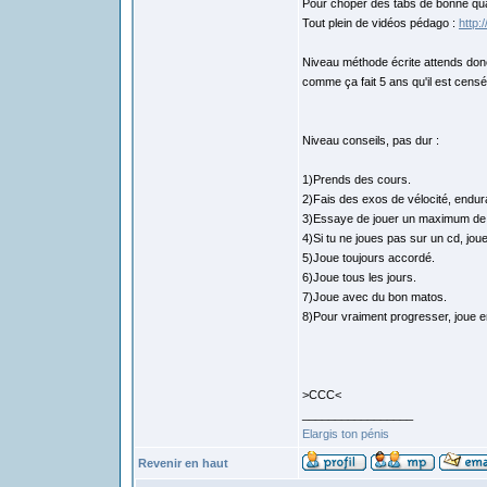
Pour choper des tabs de bonne qua
Tout plein de vidéos pédago :
http
Niveau méthode écrite attends donc
comme ça fait 5 ans qu'il est censé 
Niveau conseils, pas dur :
1)Prends des cours.
2)Fais des exos de vélocité, endura
3)Essaye de jouer un maximum de
4)Si tu ne joues pas sur un cd, jo
5)Joue toujours accordé.
6)Joue tous les jours.
7)Joue avec du bon matos.
8)Pour vraiment progresser, joue e
>CCC<
_________________
Elargis ton pénis
Revenir en haut