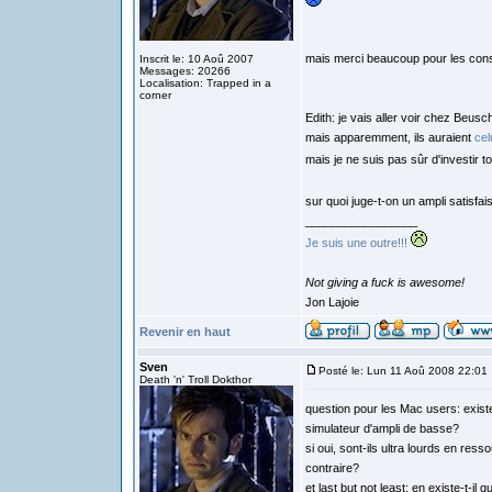
mais merci beaucoup pour les con
Inscrit le: 10 Aoû 2007
Messages: 20266
Localisation: Trapped in a
corner
Edith: je vais aller voir chez Beu
mais apparemment, ils auraient
cel
mais je ne suis pas sûr d'investir t
sur quoi juge-t-on un ampli satisfa
_________________
Je suis une outre!!!
Not giving a fuck is awesome!
Jon Lajoie
Revenir en haut
Sven
Posté le: Lun 11 Aoû 2008 22:01
Death 'n' Troll Dokthor
question pour les Mac users: existe-
simulateur d'ampli de basse?
si oui, sont-ils ultra lourds en re
contraire?
et last but not least: en existe-t-i