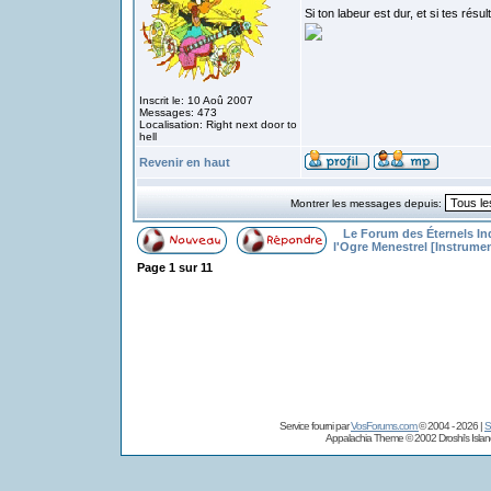
Si ton labeur est dur, et si tes rés
Inscrit le: 10 Aoû 2007
Messages: 473
Localisation: Right next door to
hell
Revenir en haut
Montrer les messages depuis:
Le Forum des Éternels I
l'Ogre Menestrel [Instrume
Page
1
sur
11
Service fourni par
VosForums.com
© 2004 - 2026 |
S
Appalachia Theme © 2002
Droshi's Isla