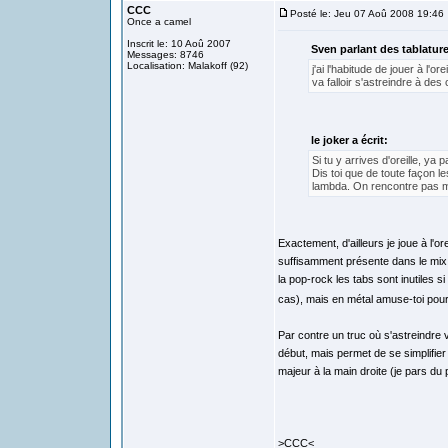
CCC
Posté le: Jeu 07 Aoû 2008 19:46
Once a camel
Inscrit le: 10 Aoû 2007
Sven parlant des tablature
Messages: 8746
Localisation: Malakoff (92)
j'ai l'habitude de jouer à l'oreil
va falloir s'astreindre à des
le joker a écrit:
Si tu y arrives d'oreille, ya
Dis toi que de toute façon le
lambda. On rencontre pas mal
Exactement, d'ailleurs je joue à l'o
suffisamment présente dans le mix 
la pop-rock les tabs sont inutiles si
cas), mais en métal amuse-toi pour
Par contre un truc où s'astreindre v
début, mais permet de se simplifier
majeur à la main droite (je pars du 
>CCC<