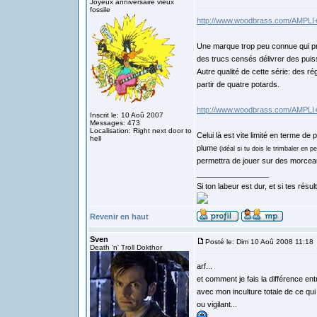
Joyeux anniversaire vieux
fossile
http://www.woodbrass.com/AM
Une marque trop peu connue qui pr
des trucs censés délivrer des pui
Autre qualité de cette série: des 
partir de quatre potards.
http://www.woodbrass.com/A
Inscrit le: 10 Aoû 2007
Messages: 473
Localisation: Right next door to
Celui là est vite limité en terme de
hell
plume
(idéal si tu dois le trimbaler en p
permettra de jouer sur des morceaux 
_________________
Si ton labeur est dur, et si tes rés
Revenir en haut
Sven
Posté le: Dim 10 Aoû 2008 11:18
Death 'n' Troll Dokthor
arf...
et comment je fais la différence ent
avec mon inculture totale de ce qui p
ou vigilant...