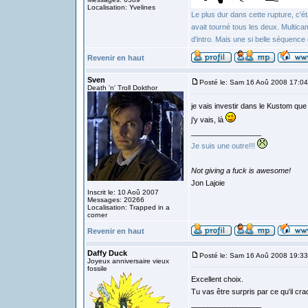
Localisation: Yvelines
Le plus dur dans cette rupture, c'éta
avait tourné tous les deux. Multica
d'intro. Mais une si belle séquence d
Revenir en haut
Sven
Posté le: Sam 16 Aoû 2008 17:04
Death 'n' Troll Dokthor
je vais investir dans le Kustom qu
j'y vais, là
_________________
Je suis une outre!!!
Not giving a fuck is awesome!
Jon Lajoie
Inscrit le: 10 Aoû 2007
Messages: 20266
Localisation: Trapped in a
corner
Revenir en haut
Daffy Duck
Posté le: Sam 16 Aoû 2008 19:33
Joyeux anniversaire vieux
fossile
Excellent choix.
Tu vas être surpris par ce qu'il c
_________________