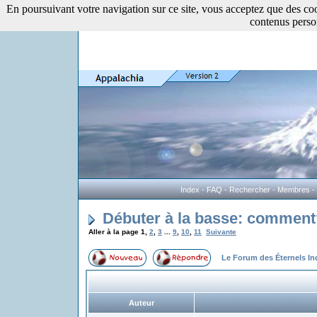
En poursuivant votre navigation sur ce site, vous acceptez que des cooki
contenus perso
Index
-
FAQ
-
Rechercher
-
Membres
-
Débuter à la basse: comment
Aller à la page
1
,
2
,
3
...
9
,
10
,
11
Suivante
Le Forum des Éternels I
Auteur