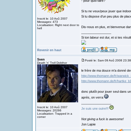
- pour quoi faire?
Si tu ne veux/peux jouer que indoor
Si tu dispose d'un peu plus de place,
Inscrit le: 10 Aoû 2007
Messages: 473
Localisation: Right next door to
Dis-nous en plus, et bienvenue da
hell
_________________
Si ton labeur est dur, et si tes rés
Revenir en haut
Sven
Posté le: Sam 09 Aoû 2008 23:38
Death 'n' Troll Dokthor
le frère de ma douce m'a donné des
http://www.thomann.de/fr/warwick
http://www.thomann.de/fr/hartke
donc plutôt pour jouer seul dans u
après, on verra
_________________
Inscrit le: 10 Aoû 2007
Je suis une outre!!!
Messages: 20266
Localisation: Trapped in a
corner
Not giving a fuck is awesome!
Jon Lajoie