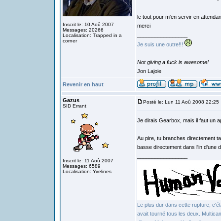
le tout pour m'en servir en attendan
Inscrit le: 10 Aoû 2007
merci
Messages: 20266
_________________
Localisation: Trapped in a
corner
Je suis une outre!!!
Not giving a fuck is awesome!
Jon Lajoie
Revenir en haut
Gazus
Posté le: Lun 11 Aoû 2008 22:25
SID Errant
Je dirais Gearbox, mais il faut un a
Au pire, tu branches directement ta
basse directement dans l'in d'une 
_________________
Inscrit le: 11 Aoû 2007
Messages: 6589
Localisation: Yvelines
Le plus dur dans cette rupture, c'éta
avait tourné tous les deux. Multica