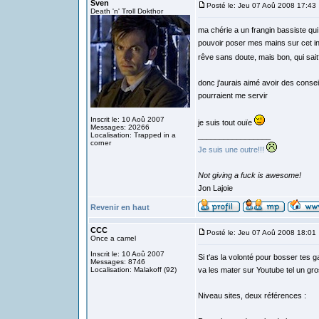
Sven
Posté le: Jeu 07 Aoû 2008 17:43
Death 'n' Troll Dokthor
ma chérie a un frangin bassiste qui
pouvoir poser mes mains sur cet ins
rêve sans doute, mais bon, qui sai
donc j'aurais aimé avoir des conse
pourraient me servir
Inscrit le: 10 Aoû 2007
je suis tout ouïe
Messages: 20266
Localisation: Trapped in a
_________________
corner
Je suis une outre!!!
Not giving a fuck is awesome!
Jon Lajoie
Revenir en haut
CCC
Posté le: Jeu 07 Aoû 2008 18:01
Once a camel
Inscrit le: 10 Aoû 2007
Si t'as la volonté pour bosser tes 
Messages: 8746
Localisation: Malakoff (92)
va les mater sur Youtube tel un gro
Niveau sites, deux références :