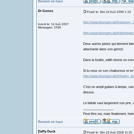
Revenir en haut
Dr Gonzo
Posté le: Dim 10 Aoû 2008 1:10
S
http://www.thomann.de/fr/peavey_
Inscrit le: 11 Aoû 2007
Messages: 1536
http://www.thomann.de/fr/behring
Deux autres pistes qui tiennent bi
attachante dans son genre)
Dans la foulée, edith donne un conse
Si tu veux un son chaleureux et e
http://www.thomann.de/fr/harley_
C'est un ampli guitare à lampe, vach
dessus.
Le bidule vaut largement son prix,
_________________
Peut-être oui, mais finalement, hein
Revenir en haut
Daffy Duck
Posté le: Dim 10 Aoû 2008 11:01