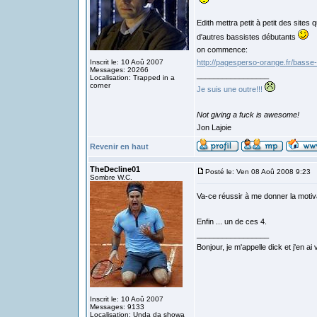
Edith mettra petit à petit des sites
d'autres bassistes débutants
on commence:
Inscrit le: 10 Aoû 2007
http://pagesperso-orange.fr/basse
Messages: 20266
_________________
Localisation: Trapped in a
corner
Je suis une outre!!!
Not giving a fuck is awesome!
Jon Lajoie
Revenir en haut
TheDecline01
Posté le: Ven 08 Aoû 2008 9:23
S
Sombre W.C.
Va-ce réussir à me donner la motiva
Enfin ... un de ces 4.
_________________
Bonjour, je m'appelle dick et j'en ai
Inscrit le: 10 Aoû 2007
Messages: 9133
Localisation: Unda da showa